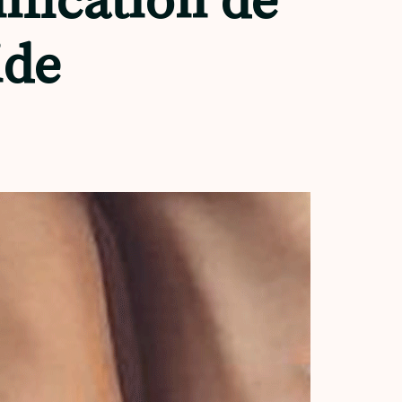
ification de
ide