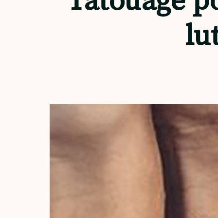
Tatouage po
lu