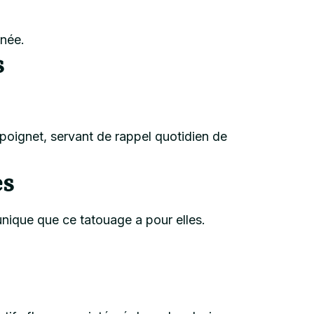
inée.
s
 poignet, servant de rappel quotidien de
es
unique que ce tatouage a pour elles.